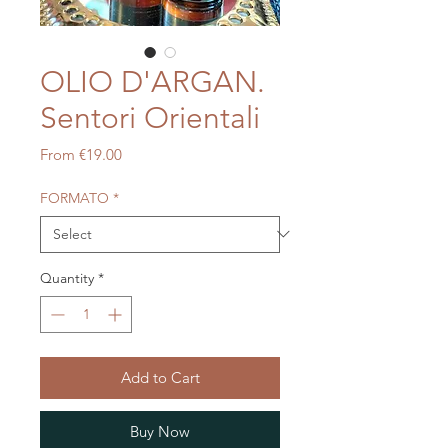
OLIO D'ARGAN.
Sentori Orientali
Sale
From
€19.00
Price
FORMATO
*
Quantity
*
Add to Cart
Buy Now