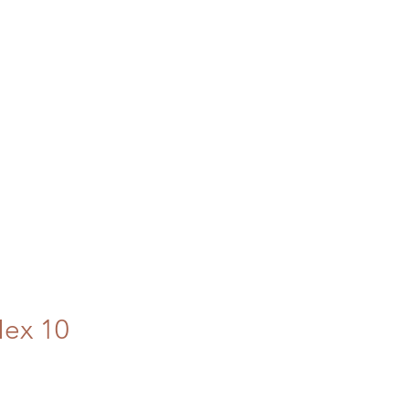
ESSILI
TAPPETI BERBERI
INFO
Mex 10