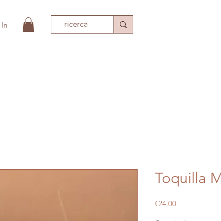
 In
e
Shop
BRACCIALI DEL TEMPIO
ACCESSORI MODA
T
Toquilla 
Price
€24.00