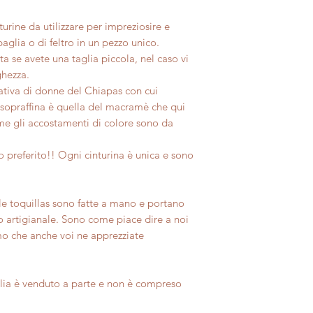
turine da utilizzare per impreziosire e
paglia o di feltro in un pezzo unico.
ta se avete una taglia piccola, nel caso vi
ghezza.
tiva di donne del Chiapas con cui
 sopraffina è quella del macramè che qui
come gli accostamenti di colore sono da
ro preferito!! Ogni cinturina è unica e sono
le toquillas sono fatte a mano e portano
ro artigianale. Sono come piace dire a noi
mo che anche voi ne apprezziate
ia è venduto a parte e non è compreso