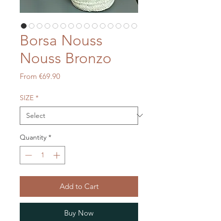
Borsa Nouss
Nouss Bronzo
Sale
From
€69.90
Price
SIZE
*
Quantity
*
Add to Cart
Buy Now