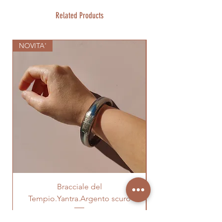
Related Products
NOVITA'
NOVITA'
Bracciale del
Bracciale del Tem
Tempio.Yantra.Argento scuro
Price
€26.00