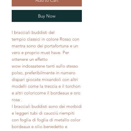
Add to Cart
Buy Now
I bracciali buddisti del
tempio classici in colore Rosso con
mantra sono dei portafortuna e un
vero e proprio must have. Per
ottenere un effetto
wow indossatene tanti sullo stesso
polso, preferibilmente in numero
dispari giocate mixandoli con altri
modelli come la treccia e il torchon
e altri coloricome il bordeaux e oro
rosa .
I bracciali buddisti sono dei morbidi
e leggeri tubi di caucciù riempiti
con foglia di foglia di metallo color
bordeaux e olio benedetto e