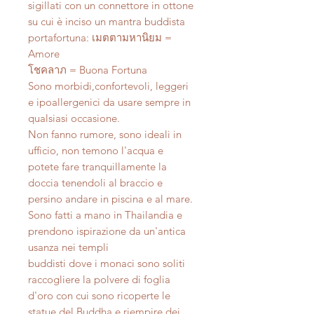
sigillati con un connettore in ottone
su cui è inciso un mantra buddista
portafortuna: เมตตามหานิยม =
Amore
โชคลาภ = Buona Fortuna
Sono morbidi,confortevoli, leggeri
e ipoallergenici da usare sempre in
qualsiasi occasione.
Non fanno rumore, sono ideali in
ufficio, non temono l'acqua e
potete fare tranquillamente la
doccia tenendoli al braccio e
persino andare in piscina e al mare.
Sono fatti a mano in Thailandia e
prendono ispirazione da un'antica
usanza nei templi
buddisti dove i monaci sono soliti
raccogliere la polvere di foglia
d'oro con cui sono ricoperte le
statue del Buddha e riempire dei