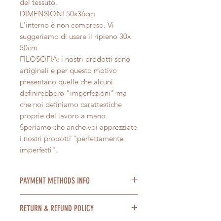
del tessuto.
DIMENSIONI 50x36cm
L'interno è non compreso. Vi
suggeriamo di usare il ripieno 30x
50cm
FILOSOFIA: i nostri prodotti sono
artiginali e per questo motivo
presentano quelle che alcuni
definirebbero "imperfezioni" ma
che noi definiamo carattestiche
proprie del lavoro a mano.
Speriamo che anche voi apprezziate
i nostri prodotti "perfettamente
imperfetti".
PAYMENT METHODS INFO
Accettiamo pagamenti con Paypal,
RETURN & REFUND POLICY
carta di credito, tramite bonifico