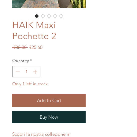
HAIK Maxi
Pochette 2
Regular
Sale
 €32.00 
€25.60
Price
Price
Quantity
*
Only 1 left in stock
Add to Cart
Buy Now
Scopri la nostra collezione in