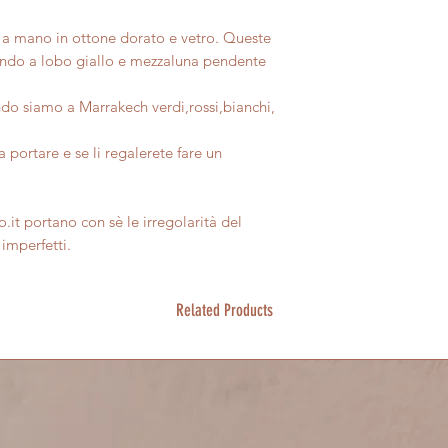
giorni dall'acquisto
Ti invitiamo a consu
Tutti nostri prodott
consumo art52 art56
sul nostro sito per s
perfettamente imper
i a mano in ottone dorato e vetro. Queste
Il rimborso, previa ve
Ti invitiamo ad appr
ondo a lobo giallo e mezzaluna pendente
prodotto, avverrà t
l'artigianalità e ad 
usato dal cliente per
presentassero piccol
do siamo a Marrakech verdi,rossi,bianchi,
Per maggiori informa
sezione completa Sp
a portare e se li regalerete fare un
generali di vendita s
.it portano con sè le irregolarità del
imperfetti.
Related Products