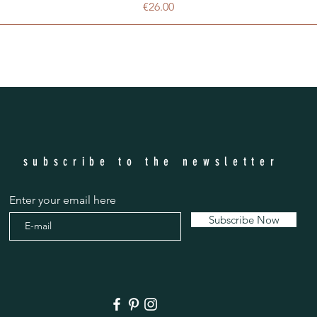
Price
€26.00
subscribe to the newsletter
Enter your email here
Subscribe Now