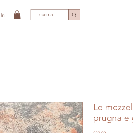
 In
e
Shop
BRACCIALI DEL TEMPIO
ACCESSORI MODA
T
Le mezzel
prugna e 
Price