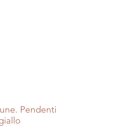
ESSILI
TAPPETI BERBERI
INFO
une. Pendenti
giallo