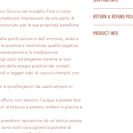
tramite bonifico ba
Paypal.
mpio Goccia nel modello Fine in color
Spedizione in tutta 
E' possibile pagare 
RETURN & REFUND POL
2/4 giorni lavorativ
ortafotuna impreziositi da una perla di
prodotti al costo ex
Confezioniamo con c
conosciuto per le sue proprietà benefiche
Ti invitiamo a consu
Nel caso non fossi s
bisogno di un pacco
PRODUCT INFO
Condizioni generali 
possibile restituire 
dell'acquisto, lo off
ella purificazione e dall'armonia, aiuta a
giorni dall'acquisto
Ti invitiamo a consu
Tutti nostri prodott
 le positive e neutralizza quelle negative
consumo art52 art56
sul nostro sito per s
perfettamente imper
concentrazione e la meditazione.
Il rimborso, previa ve
Ti invitiamo ad appr
sign puro ed elegante insieme ai tuoi
prodotto, avverrà t
l'artigianalità e ad 
e delle enegie positive dei cristalli.
usato dal cliente per
presentassero piccol
idi e leggeri tubi di caucciù riempiti con
Per maggiori informa
.
sezione completa Sp
i e ipoallergenici da usare sempre in
generali di vendita s
ufficio, non temono l'acqua e potete fare
li al braccio e persino andare in piscina e
e prendono ispirazione da un'antica usanza
sono soliti raccogliere la polvere di