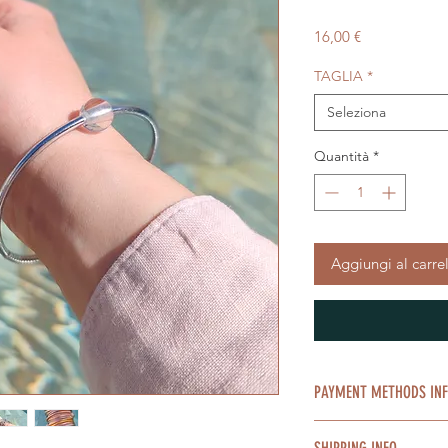
Prezzo
16,00 €
TAGLIA
*
Seleziona
Quantità
*
Aggiungi al carre
PAYMENT METHO
Accettiamo pagament
SHIPPING INFO