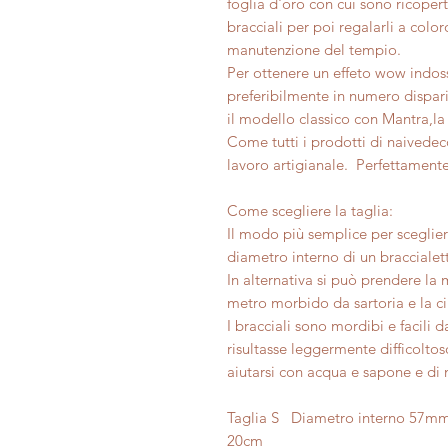
foglia d'oro con cui sono ricoper
bracciali per poi regalarli a colo
manutenzione del tempio.
Per ottenere un effeto wow indoss
preferibilmente in numero dispar
il modello classico con Mantra,la 
Come tutti i prodotti di naivedeco
lavoro artigianale. Perfettamente
Come scegliere la taglia:
Il modo più semplice per scegliere
diametro interno di un braccialett
In alternativa si può prendere la 
metro morbido da sartoria e la c
I bracciali sono mordibi e facili da 
risultasse leggermente difficoltoso 
aiutarsi con acqua e sapone e di 
Taglia S Diametro interno 57
20cm