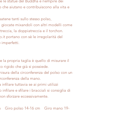
te le statue del Buddha e riempire dei
ro che aiutano e contribuiscono alla vita e
atene tanti sullo stesso polso,
i giocate mixandoli con altri modelli come
treccia, la doppiatreccia e il torchon.
.it portano con sè le irregolarità del
 imperfetti.
 la propria taglia è quello di misurare il
o rigido che già si possiede.
misura della circonferenza del polso con un
irconferenza della mano.
infilare tuttavia se ai primi utilizzi
infilare e sfilare i bracciali si consiglia di
non sforzare eccessivamente.
mm Giro polso 14-16 cm Giro mano 19-