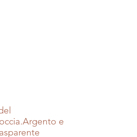
I BERBERI
HOMEDECO
del
occia.Argento e
asparente