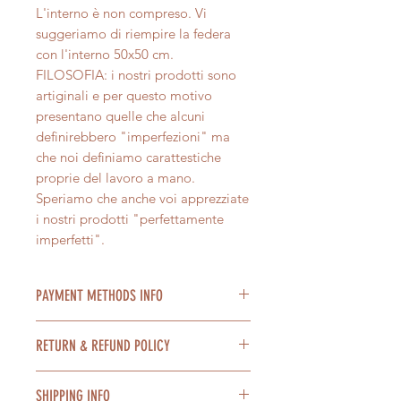
L'interno è non compreso. Vi
suggeriamo di riempire la federa
con l'interno 50x50 cm.
FILOSOFIA: i nostri prodotti sono
artiginali e per questo motivo
presentano quelle che alcuni
definirebbero "imperfezioni" ma
che noi definiamo carattestiche
proprie del lavoro a mano.
Speriamo che anche voi apprezziate
i nostri prodotti "perfettamente
imperfetti".
PAYMENT METHODS INFO
Accettiamo pagamenti con Paypal,
RETURN & REFUND POLICY
carta di credito, tramite bonifico
bancario, Applepay e Satispay.
Nel caso non fossi soddisfatto del
E' possibile pagare in contrassegno
SHIPPING INFO
tuo acquisto è possibile restituire il