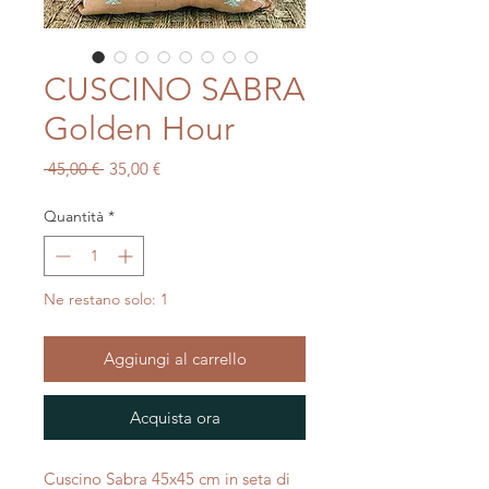
CUSCINO SABRA
Golden Hour
Prezzo
Prezzo
 45,00 € 
35,00 €
regolare
scontato
Quantità
*
Ne restano solo: 1
Aggiungi al carrello
Acquista ora
Cuscino Sabra 45x45 cm in seta di