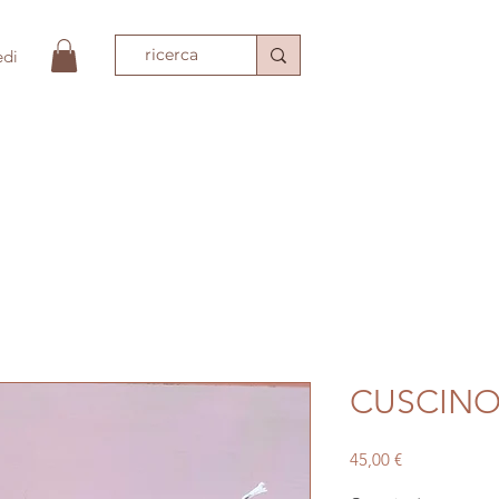
edi
PIO
ACCESSORI MODA
TESSILI
TAPPET
CUSCINO
Prezzo
45,00 €