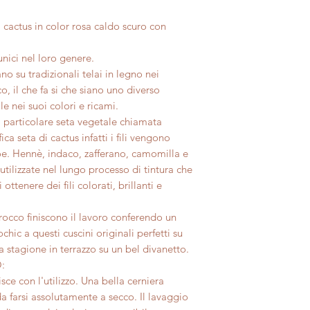
Il rimborso, previa ve
Confezioniamo con c
prodotto, avverrà t
Tutti nostri prodott
cactus in color rosa caldo scuro con
bisogno di un pacco
usato dal cliente per
perfettamente imper
dell'acquisto, lo off
Per maggiori informa
Ti invitiamo ad appr
Ti invitiamo a consu
nici nel loro genere.
sezione completa Sp
l'artigianalità e ad 
sul nostro sito per s
o su tradizionali telai in legno nei
generali di vendita s
presentassero piccol
o, il che fa si che siano uno diverso
le nei suoi colori e ricami.
 una particolare seta vegetale chiamata
a seta di cactus infatti i fili vengono
loe. Hennè, indaco, zafferano, camomilla e
 utilizzate nel lungo processo di tintura che
ttenere dei fili colorati, brillanti e
arocco finiscono il lavoro conferendo un
hic a questi cuscini originali perfetti su
la stagione in terrazzo su un bel divanetto.
:
sce con l'utilizzo. Una bella cerniera
 da farsi assolutamente a secco. Il lavaggio