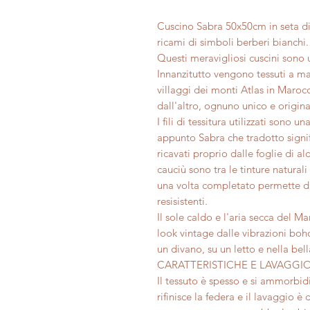
Cuscino Sabra 50x50cm in seta di 
ricami di simboli berberi bianchi.
Questi meravigliosi cuscini sono u
Innanzitutto vengono tessuti a man
villaggi dei monti Atlas in Marocc
dall'altro, ognuno unico e origina
I fili di tessitura utilizzati sono
appunto Sabra che tradotto signific
ricavati proprio dalle foglie di a
cauciù sono tra le tinture naturali
una volta completato permette di o
resisistenti.
Il sole caldo e l'aria secca del M
look vintage dalle vibrazioni bohoc
un divano, su un letto e nella bel
CARATTERISTICHE E LAVAGGIO
Il tessuto è spesso e si ammorbidi
rifinisce la federa e il lavaggio è