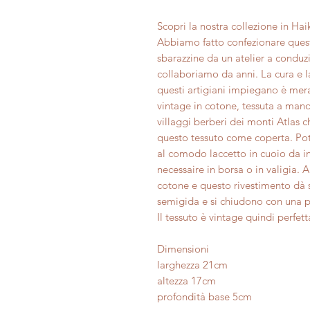
Scopri la nostra collezione in Ha
Abbiamo fatto confezionare quest
sbarazzine da un atelier a conduz
collaboriamo da anni. La cura e la 
questi artigiani impiegano è mer
vintage in cotone, tessuta a mano
villaggi berberi dei monti Atlas c
questo tessuto come coperta. Pot
al comodo laccetto in cuoio da inf
necessaire in borsa o in valigia. 
cotone e questo rivestimento dà s
semigida e si chiudono con una pr
Il tessuto è vintage quindi perfe
Dimensioni
larghezza 21cm
altezza 17cm
profondità base 5cm