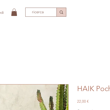
edi
PIO
ACCESSORI MODA
TESSILI
TAPPET
HAIK Poch
Prezzo
22,00 €