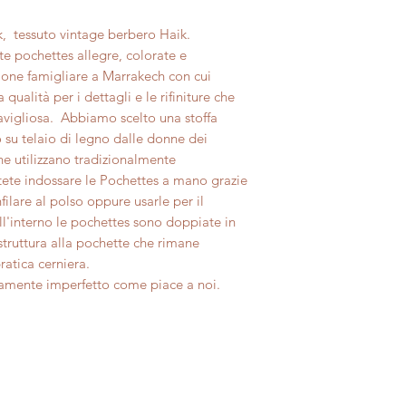
dell'acquisto, lo off
giorni dall'acquisto
Ti invitiamo a consu
ik, tessuto vintage berbero Haik.
consumo art52 art56
sul nostro sito per s
e pochettes allegre, colorate e
Il rimborso, previa ve
ione famigliare a Marrakech con cui
prodotto, avverrà t
qualità per i dettagli e le rifiniture che
usato dal cliente per
avigliosa. Abbiamo scelto una stoffa
Per maggiori informa
sezione completa Sp
 su telaio di legno dalle donne dei
generali di vendita s
he utilizzano tradizionalmente
ete indossare le Pochettes a mano grazie
ilare al polso oppure usarle per il
All'interno le pochettes sono doppiate in
truttura alla pochette che rimane
atica cerniera.
ttamente imperfetto come piace a noi.