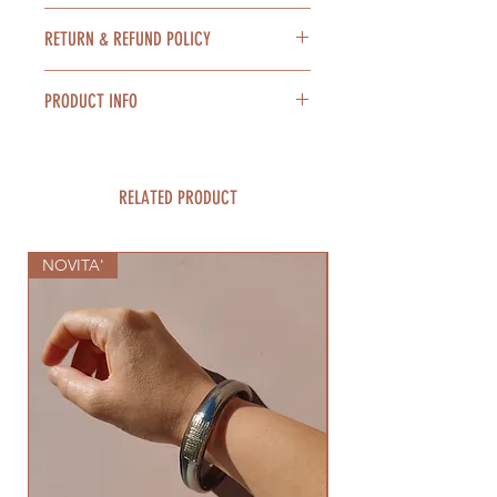
bancario. Possibile pagamento con
Spedizione in tutta Italia con DHL o
Paypal.
RETURN & REFUND POLICY
BRT express in 2/4 giorni lavorativi.
E' possibile pagare in contrassegno
We ship worldwide.
alla consegna dei prodotti al costo
Nel caso non fossi soddisfatto del
Confezioniamo con cura ogni
PRODUCT INFO
extra di 10 euro a spedizione.
tuo acquisto è possibile restituire il
prodotto. Se hai bisogno di un
Ti invitiamo a consultare la sezione
prodotto entro e non oltre 14 giorni
pacco regalo scrivilo al momento
Tutti nostri prodotti sono fatti a
completa Condizioni generali di
dall'acquisto o dalla consegna
dell'acquisto, lo offriamo noi.
mano. Sono perfettamente
vendita sul nostro sito.
(Codice del consumo art52 art56).
Ti invitiamo a consultare la sezione
imperfetti.
RELATED PRODUCT
Il rimborso, previa verifica di
Spedizione e resi
sul nostro sito per
Ti invitiamo ad apprezzarne
integrità del prodotto, avverrà
saperne di più.
l'autenticità e l'artigianalità e ad
tramite il metodo di pagamento
NOVITA'
essere indulgente nel caso
NOVITA'
usato dal cliente per l'acquisto.
presentassero piccole imperfezioni.
Per maggiori informazioni ti
invitiamo a consultare la sezione
completa Spedizione e resi e le
Condizioni generali di vendita sul
nostro sito.