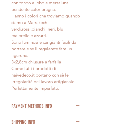
con tondo a lobo e mezzaluna
pendente color prugna.
Hanno i colori che troviamo quando
siamo a Marrakech
verdi,rossi,bianchi, neri, blu
majorelle e azzurri.
Sono luminosi e cangianti facili da
portare e se li regalerete fare un
figurone.
3x2,8cm chiusure a farfalla
Come tutti i prodotti di
naivedeco.it portano con sè le
irregolarità del lavoro artigianale.
Perfettamente imperfetti.
PAYMENT METHODS INFO
Accettiamo pagamenti con Paypal,
SHIPPING INFO
carta di credito, tramite bonifico