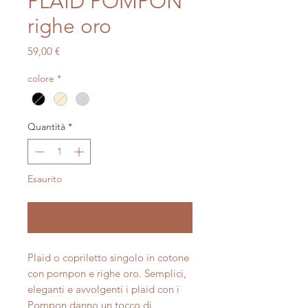
PLAID POMPON
righe oro
Prezzo
59,00 €
colore
*
Quantità
*
Esaurito
Avvisami quando è disponibile
Plaid o copriletto singolo in cotone
con pompon e righe oro. Semplici,
eleganti e avvolgenti i plaid con i
Pompon danno un tocco di