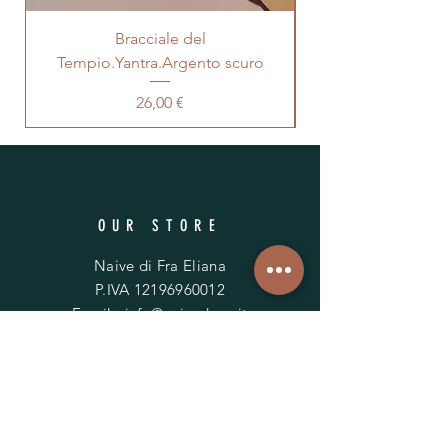
Bracciale del
Bracciale del Tem
Tempio.Yantra.Argento scuro
Prezzo
26,00 €
OUR STORE
Naive di Fra Eliana
P.IVA
12196960012
Email:
info@naivedeco.it
INFO