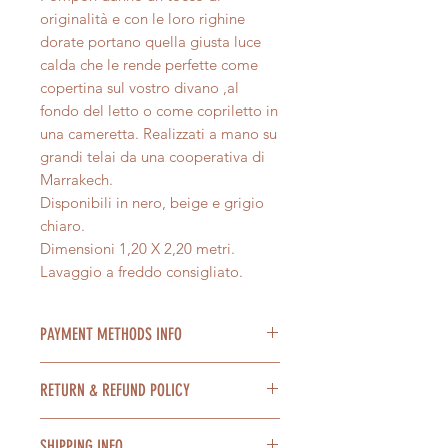
originalità e con le loro righine
dorate portano quella giusta luce
calda che le rende perfette come
copertina sul vostro divano ,al
fondo del letto o come copriletto in
una cameretta. Realizzati a mano su
grandi telai da una cooperativa di
Marrakech.
Disponibili in nero, beige e grigio
chiaro.
Dimensioni 1,20 X 2,20 metri.
Lavaggio a freddo consigliato.
PAYMENT METHODS INFO
Accettiamo pagamenti con Paypal,
RETURN & REFUND POLICY
carta di credito, tramite bonifico
bancario. Possibile pagamento a
Nel caso non fossi soddisfatto del
rate con Paypal.
SHIPPING INFO