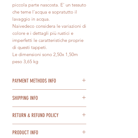
piccola parte nascosta. E' un tessuto
che teme l'acqua e sopratutto il
lavaggio in acqua.
Naivedeco considera le variazioni di
colore e i dettagli più rustici e
imperfetti le caratteristiche proprie
di questi tappeti.
Le dimensioni sono 2,50x 1,50m
peso 3,65 kg
PAYMENT METHODS INFO
Accettiamo pagamenti con Paypal,
SHIPPING INFO
carta di credito, tramite bonifico
bancario. Possibile pagamento a
Spedizione in tutta Italia con DHL e
rate con Paypal.
RETURN & REFUND POLICY
BRT express in 2/4 giorni lavorativi.
E' possibile pagare in contrassegno
We ship worldwide.
alla consegna dei prodotti al costo
Nel caso non fossi soddisfatto del
Confezioniamo con cura ogni
PRODUCT INFO
extra di 10 euro a spedizione.
tuo acquisto è possibile restituire il
prodotto. Se hai bisogno di un