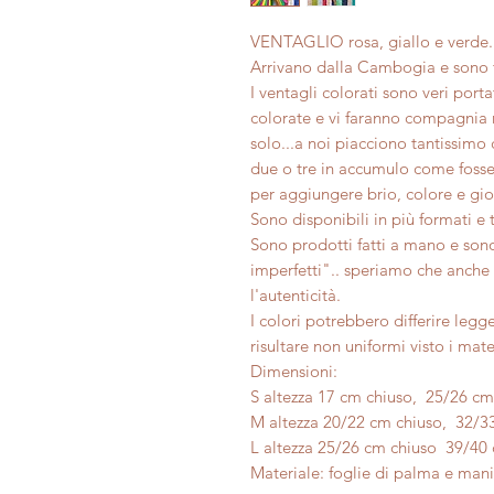
VENTAGLIO rosa, giallo e verde.
Arrivano dalla Cambogia e sono f
I ventagli colorati sono veri port
colorate e vi faranno compagnia 
solo...a noi piacciono tantissimo
due o tre in accumulo come fossero
per aggiungere brio, colore e gioia
Sono disponibili in più formati e t
Sono prodotti fatti a mano e so
imperfetti".. speriamo che anche 
l'autenticità.
I colori potrebbero differire leg
risultare non uniformi visto i mater
Dimensioni:
S altezza 17 cm chiuso, 25/26 c
M altezza 20/22 cm chiuso, 32/3
L altezza 25/26 cm chiuso 39/40
Materiale: foglie di palma e ma