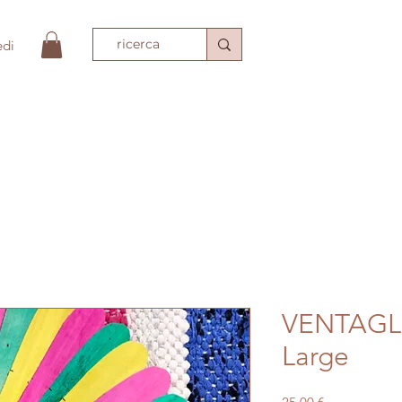
edi
PIO
ACCESSORI MODA
TESSILI
TAPPET
VENTAGL
Large
Prezzo