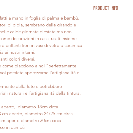
Ti invitiamo a consu
Spedizione in tutta 
consumo art52 art56
PRODUCT INFO
Condizioni generali 
2/4 giorni lavorativi
Il rimborso, previa ve
We ship worldwide.
Confezioniamo con c
atti a mano in foglia di palma e bambù.
prodotto, avverrà t
Tutti nostri prodott
bisogno di un pacco
atori di gioia, sembrano delle girandole
usato dal cliente per
perfettamente imper
dell'acquisto, lo off
nelle calde giornate d'estate ma non
Per maggiori informa
Ti invitiamo ad appr
Ti invitiamo a consu
sezione completa
Sp
 come decorazioni in casa, usati insieme
l'artigianalità e ad 
sul nostro sito per s
generali di vendita s
 brillanti fiori in vasi di vetro o ceramica
presentassero piccol
We ship our product
 ai nostri interni.
chat or email to kn
anti colori diversi.
country. Thank you.
no come piacciono a noi "perfettamente
voi possiate apprezzarne l'artigianalità e
germente dalla foto e potrebbero
iali naturali e l'artigianalità della tintura.
m aperto, diametro 18cm circa
3 cm aperto, diametro 24/25 cm circa
 cm aperto diametro 30cm circa
nico in bambù