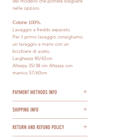
del modello che potrete scegliere
nelle opzioni.
Cotone 100%.
Lavaggio a freddo separato.
Per il primo lavaggio consigliamo
un lavaggio a mano con un
bicchiere di aceto.
Larghezza 40/42cm
Altezza 35/38 cm Altezza con
manico 57/60cm
PAYMENT METHODS INFO
Accettiamo pagamenti con Paypal,
SHIPPING INFO
carta di credito, tramite bonifico
bancario. Possibile pagamento a
Spedizione in tutta Italia con DHLo
rate con Paypal.
RETURN AND REFUND POLICY
BRT express in 2/4 giorni lavorativi.
E' possibile pagare in contrassegno
We ship worldwide with DHL or
alla consegna dei prodotti al costo
Nel caso non fossi soddisfatto del