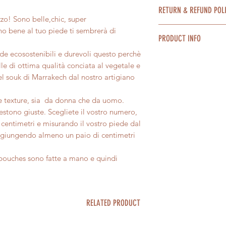
Costo della spedizio
prodotti al costo ex
RETURN & REFUND POL
express in 2/4 giorni
Ti invitiamo a consu
zo! Sono belle,chic, super
Confezioniamo con c
Condizioni generali 
Nel caso non fossi s
no bene al tuo piede ti sembrerà di
bisogno di un pacco
PRODUCT INFO
possibile restituire 
dell'acquisto, lo off
giorni dall'acquisto
de ecosostenibili e durevoli questo perchè
Ti invitiamo a consu
Tutti nostri prodott
consumo art52 art56
le di ottima qualità conciata al vegetale e
sul nostro sito per s
perfettamente imper
Il rimborso, previa ve
l souk di Marrakech dal nostro artigiano
Ti invitiamo ad appr
prodotto, avverrà t
l'artigianalità e ad 
usato dal cliente per
i e texture, sia da donna che da uomo.
presentassero piccol
Per maggiori informa
estono giuste. Scegliete il vostro numero,
sezione completa Sp
centimetri e misurando il vostro piede dal
generali di vendita s
 aggiungendo almeno un paio di centimetri
abouches sono fatte a mano e quindi
RELATED PRODUCT