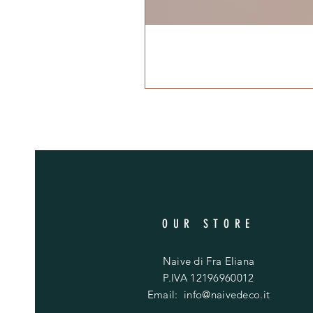
OUR STORE
Naive di Fra Eliana
P.IVA 12196960012
Email:
info@naivedeco.it