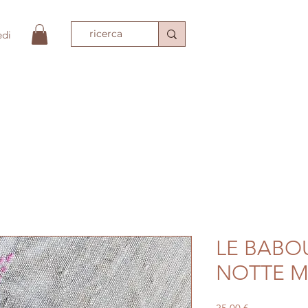
edi
PIO
ACCESSORI MODA
TESSILI
TAPPET
LE BABO
NOTTE M
Prezzo