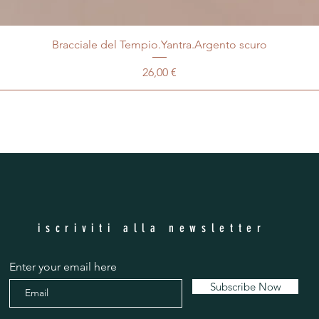
Bracciale del Tempio.Yantra.Argento scuro
Prezzo
26,00 €
iscriviti alla newsletter
Enter your email here
Subscribe Now