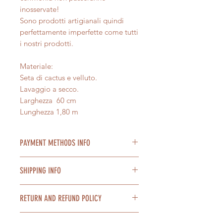
inosservate!
Sono prodotti artigianali quindi
perfettamente imperfette come tutti
i nostri prodotti.
Materiale:
Seta di cactus e velluto.
Lavaggio a secco.
Larghezza 60 cm
Lunghezza 1,80 m
PAYMENT METHODS INFO
Accettiamo pagamenti con Paypal,
SHIPPING INFO
carta di credito, tramite bonifico
bancario. Possibile pagamento a
Spedizione in tutta Italia con DHLo
rate con Paypal.
RETURN AND REFUND POLICY
BRT express in 2/4 giorni lavorativi.
E' possibile pagare in contrassegno
We ship worldwide with DHL or
alla consegna dei prodotti al costo
Nel caso non fossi soddisfatto del