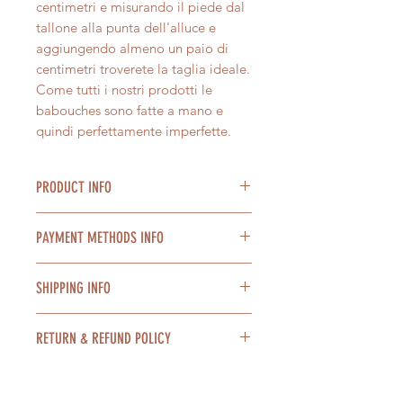
centimetri e misurando il piede dal
tallone alla punta dell'alluce e
aggiungendo almeno un paio di
centimetri troverete la taglia ideale.
Come tutti i nostri prodotti le
babouches sono fatte a mano e
quindi perfettamente imperfette.
PRODUCT INFO
Tutti nostri prodotti sono fatti a
PAYMENT METHODS INFO
mano. Sono perfettamente
imperfetti.
Accettiamo pagamenti con Paypal,
Ti invitiamo ad apprezzarne
SHIPPING INFO
carta di credito, tramite bonifico
l'autenticità e l'artigianalità e ad
bancario. Possibile pagamento a
essere indulgente nel caso
Spedizione in tutta Italia con BRT e
rate con Paypal
RETURN & REFUND POLICY
presentassero piccole imperfezioni.
DHL express in 2/4 giorni
E' possibile pagare in contrassegno
lavorativi.
alla consegna dei prodotti al costo
Nel caso non fossi soddisfatto del
Confezioniamo con cura ogni
extra di 10 euro a spedizione.
tuo acquisto è possibile restituire il
prodotto. Se hai bisogno di un