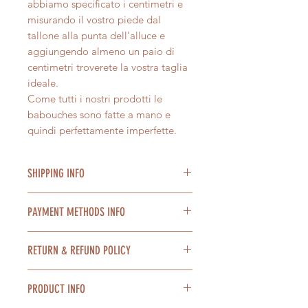
abbiamo specificato i centimetri e
misurando il vostro piede dal
tallone alla punta dell'alluce e
aggiungendo almeno un paio di
centimetri troverete la vostra taglia
ideale.
Come tutti i nostri prodotti le
babouches sono fatte a mano e
quindi perfettamente imperfette.
SHIPPING INFO
Spedizione in tutta Italia con BRT e
PAYMENT METHODS INFO
DHL express in 2/4 giorni
lavorativi.
Accettiamo pagamenti con Paypal,
Confezioniamo con cura ogni
RETURN & REFUND POLICY
carta di credito, tramite bonifico
prodotto. Se hai bisogno di un
bancario. Possibile pagamento a
pacco regalo scrivilo al momento
Nel caso non fossi soddisfatto del
rate con Paypal.
PRODUCT INFO
dell'acquisto, lo offriamo noi.
tuo acquisto è possibile restituire il
E' possibile pagare in contrassegno
Ti invitiamo a consultare la sezione
prodotto entro e non oltre 14 giorni