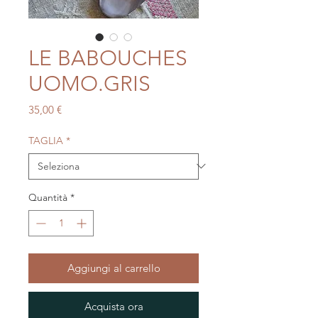
LE BABOUCHES
UOMO.GRIS
Prezzo
35,00 €
TAGLIA
*
Quantità
*
Aggiungi al carrello
Acquista ora